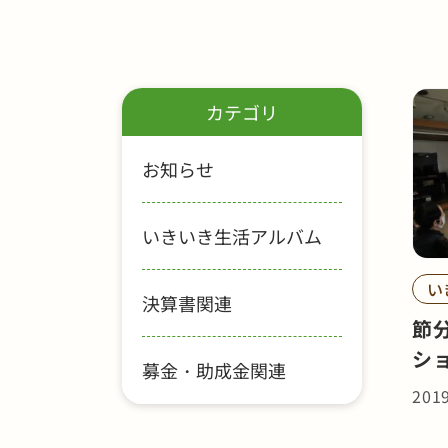
カテゴリ
お知らせ
いきいき生活アルバム
い
決算書関連
節
シ
募金・助成金関連
201