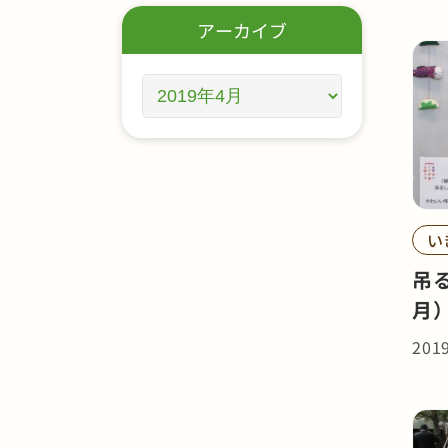
アーカイブ
い
吊
月
201