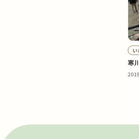
い
寒
201