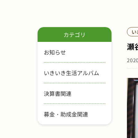
い
カテゴリ
瀬
お知らせ
202
いきいき生活アルバム
決算書関連
募金・助成金関連