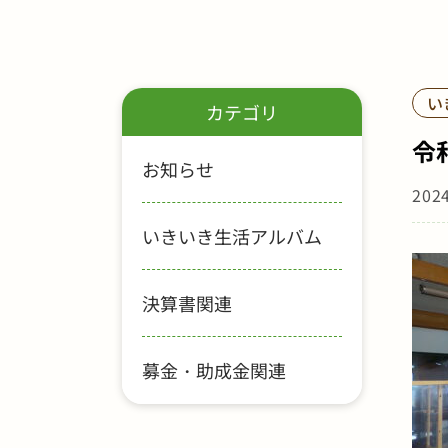
い
カテゴリ
令
お知らせ
202
いきいき生活アルバム
決算書関連
募金・助成金関連