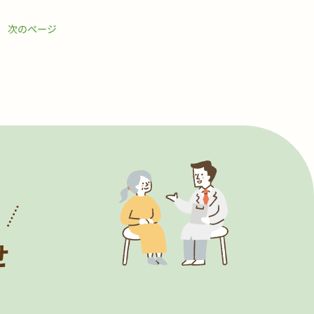
次のページ
！
せ