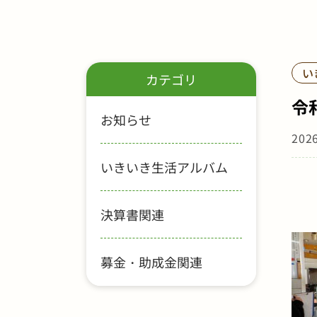
い
カテゴリ
令
お知らせ
202
いきいき生活アルバム
決算書関連
募金・助成金関連