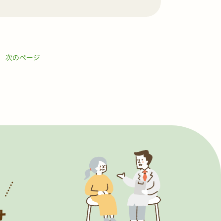
次のページ
！
せ