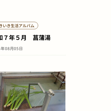
きいき生活アルバム
和７年５月 菖蒲湯
5年08月05日