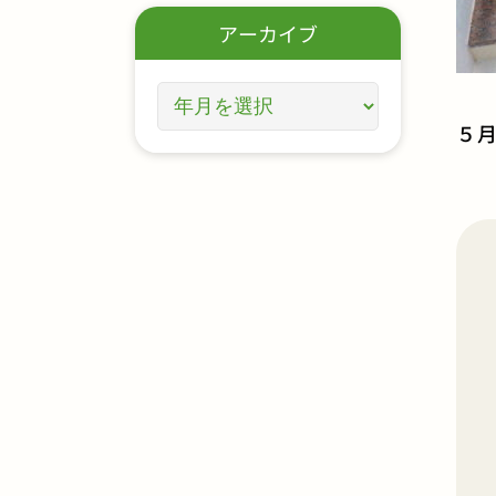
アーカイブ
５