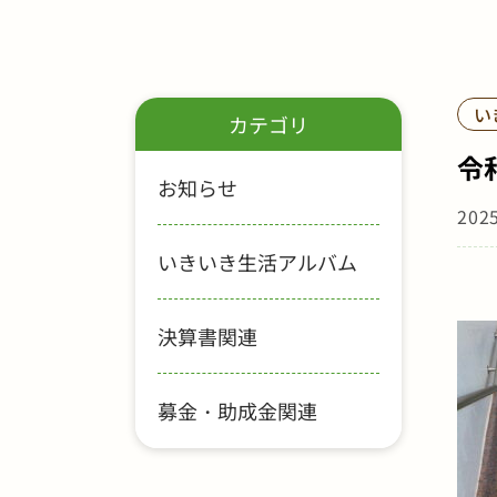
い
カテゴリ
令
お知らせ
202
いきいき生活アルバム
決算書関連
募金・助成金関連